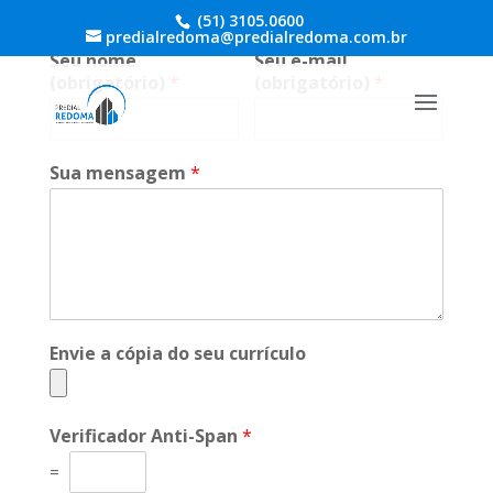
(51) 3105.0600
predialredoma@predialredoma.com.br
Seu nome
Seu e-mail
(obrigatório)
*
(obrigatório)
*
Sua mensagem
*
Envie a cópia do seu currículo
Verificador Anti-Span
*
=