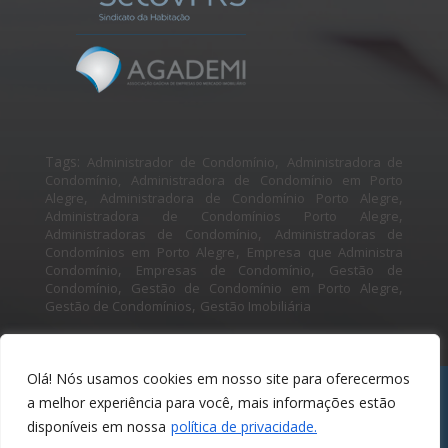
Tags:
,
Administrador de Condomínio
Administradora de
Condomínio,
Administradora de Condomínio em Porto
,
,
Alegre
Administradora de Condomínio Porto Alegre
,
Administradora de Condomínios Porto Alegre
,
Administradoras de Condomínio
Administradoras de
,
Condomínios em Porto Alegre
Empresa que Administra
,
,
Condomínio
Empresas de Condomínio
Gestão de
,
,
Condomínio
Gestão de Condomínio em Porto Alegre
,
Gestão de Condomínios
Gestão Imobiliária
Olá! Nós usamos cookies em nosso site para oferecermos
a melhor experiência para você, mais informações estão
disponíveis em nossa
política de privacidade.
Copyright © 2019 - 2024 PREDIAL REDOMA Administradora