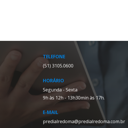
TELEFONE
(51) 3105.0600
HORÁRIO
Segunda - Sexta
9h às 12h -
13h30min às 17h.
E-MAIL
predialredoma@predialredoma.com.br