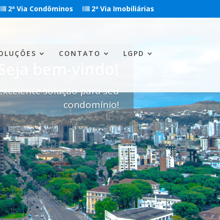
2ª Via Condôminos
2ª Via Imobiliárias
OLUÇÕES
CONTATO
LGPD
Seja bem-vindo!
xcelente solução para seu
condomínio!